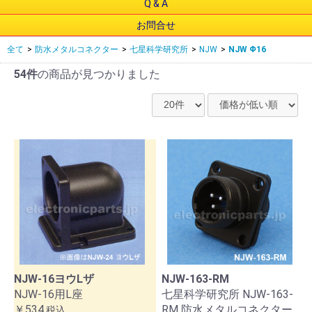
Q & A
お問合せ
全て
>
防水メタルコネクター
>
七星科学研究所
>
NJW
>
NJW Φ16
54件
の商品が見つかりました
NJW-16ヨウLザ
NJW-163-RM
NJW-16用L座
七星科学研究所 NJW-163-
￥534
RM 防水メタルコネクター
税込