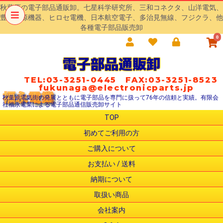
秋葉原の電子部品通販卸。七星科学研究所、三和コネクタ、山洋電気、
豊澄電源機器、ヒロセ電機、日本航空電子、多治見無線、フジクラ、他
各種電子部品販売卸
0
電子部品通販卸
TEL:03-3251-0445 FAX:03-3251-8523
fukunaga@electronicparts.jp
秋葉原電気街の発展とともに電子部品を専門に扱って76年の信頼と実績。有限会
社福永電業による電子部品通信販売卸サイト
TOP
初めてご利用の方
ご購入について
お支払い / 送料
納期について
取扱い商品
会社案内