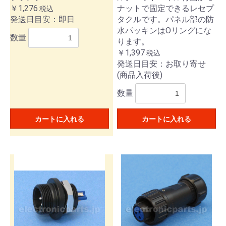
￥1,276
ナットで固定できるレセプ
税込
発送日目安：即日
タクルです。パネル部の防
水パッキンはOリングにな
数量
ります。
￥1,397
税込
発送日目安：お取り寄せ
(商品入荷後)
数量
カートに入れる
カートに入れる