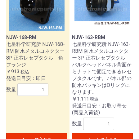
NJW-168-RM
NJW-163-RBM
七星科学研究所 NJW-168-
七星科学研究所 NJW-163-
RM 防水メタルコネクター
RBM 防水メタルコネクタ
8P 正芯レセプタクル 角
ー 3P 正芯レセプタクル
フランジ
バルクヘッドパネル背面か
￥913
らナットで固定できるレセ
税込
発送日目安：即日
プタクルです。パネル部の
防水パッキンはOリングに
数量
なります。
￥1,111
税込
発送日目安：お取り寄せ
(商品入荷後)
数量