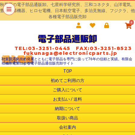
秋葉原の電子部品通販卸。七星科学研究所、三和コネクタ、山洋電気、
豊澄電源機器、ヒロセ電機、日本航空電子、多治見無線、フジクラ、他
各種電子部品販売卸
0
電子部品通販卸
TEL:03-3251-0445 FAX:03-3251-8523
fukunaga@electronicparts.jp
秋葉原電気街の発展とともに電子部品を専門に扱って76年の信頼と実績。有限会
社福永電業による電子部品通信販売卸サイト
TOP
初めてご利用の方
ご購入について
お支払い / 送料
納期について
取扱い商品
会社案内