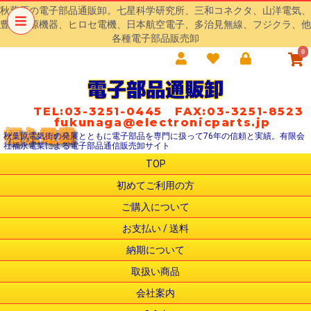
秋葉原の電子部品通販卸。七星科学研究所、三和コネクタ、山洋電気、
豊澄電源機器、ヒロセ電機、日本航空電子、多治見無線、フジクラ、他
各種電子部品販売卸
0
電子部品通販卸
TEL:03-3251-0445 FAX:03-3251-8523
fukunaga@electronicparts.jp
秋葉原電気街の発展とともに電子部品を専門に扱って76年の信頼と実績。有限会
社福永電業による電子部品通信販売卸サイト
TOP
初めてご利用の方
ご購入について
お支払い / 送料
納期について
取扱い商品
会社案内