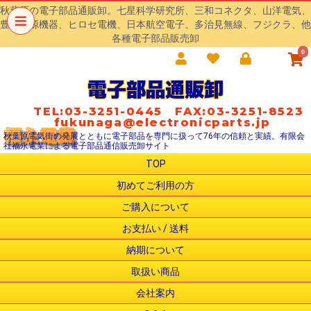
秋葉原の電子部品通販卸。七星科学研究所、三和コネクタ、山洋電気、
豊澄電源機器、ヒロセ電機、日本航空電子、多治見無線、フジクラ、他
各種電子部品販売卸
0
電子部品通販卸
TEL:03-3251-0445 FAX:03-3251-8523
fukunaga@electronicparts.jp
秋葉原電気街の発展とともに電子部品を専門に扱って76年の信頼と実績。有限会
社福永電業による電子部品通信販売卸サイト
TOP
初めてご利用の方
ご購入について
お支払い / 送料
納期について
取扱い商品
会社案内