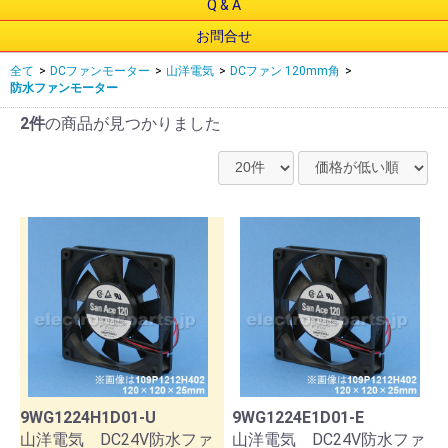
Q & A
お問合せ
全て
>
DCファンモーター
>
山洋電気
>
DCファン 120mm角
>
防水ファンモーター
2件
の商品が見つかりました
9WG1224H1D01-U
9WG1224E1D01-E
山洋電気 DC24V防水ファ
山洋電気 DC24V防水ファ