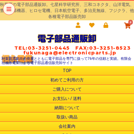
秋葉原の電子部品通販卸。七星科学研究所、三和コネクタ、山洋電気、
豊澄電源機器、ヒロセ電機、日本航空電子、多治見無線、フジクラ、他
各種電子部品販売卸
0
電子部品通販卸
TEL:03-3251-0445 FAX:03-3251-8523
fukunaga@electronicparts.jp
秋葉原電気街の発展とともに電子部品を専門に扱って76年の信頼と実績。有限会
社福永電業による電子部品通信販売卸サイト
TOP
初めてご利用の方
ご購入について
お支払い / 送料
納期について
取扱い商品
会社案内