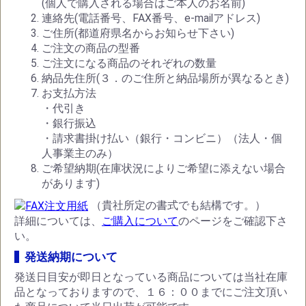
(個人で購入される場合はご本人のお名前)
連絡先(電話番号、FAX番号、e-mailアドレス)
ご住所(都道府県名からお知らせ下さい)
ご注文の商品の型番
ご注文になる商品のそれぞれの数量
納品先住所(３．のご住所と納品場所が異なるとき)
お支払方法
・代引き
・銀行振込
・請求書掛け払い（銀行・コンビニ）（法人・個
人事業主のみ）
ご希望納期(在庫状況によりご希望に添えない場合
があります)
（貴社所定の書式でも結構です。）
詳細については、
ご購入について
のページをご確認下さ
い。
発送納期について
発送日目安が即日となっている商品については当社在庫
品となっておりますので、１６：００までにご注文頂い