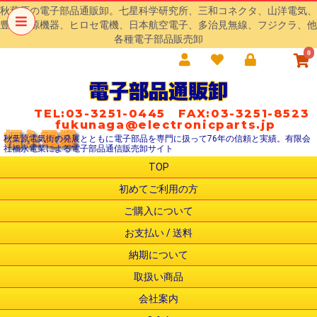
秋葉原の電子部品通販卸。七星科学研究所、三和コネクタ、山洋電気、
豊澄電源機器、ヒロセ電機、日本航空電子、多治見無線、フジクラ、他
各種電子部品販売卸
0
電子部品通販卸
TEL:03-3251-0445 FAX:03-3251-8523
fukunaga@electronicparts.jp
秋葉原電気街の発展とともに電子部品を専門に扱って76年の信頼と実績。有限会
社福永電業による電子部品通信販売卸サイト
TOP
初めてご利用の方
ご購入について
お支払い / 送料
納期について
取扱い商品
会社案内