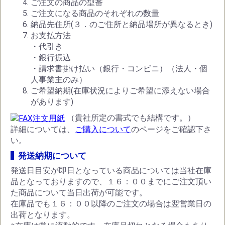
ご注文の商品の型番
ご注文になる商品のそれぞれの数量
納品先住所(３．のご住所と納品場所が異なるとき)
お支払方法
・代引き
・銀行振込
・請求書掛け払い（銀行・コンビニ）（法人・個
人事業主のみ）
ご希望納期(在庫状況によりご希望に添えない場合
があります)
（貴社所定の書式でも結構です。）
お買い物を続ける
カートへ進む
詳細については、
ご購入について
のページをご確認下さ
い。
発送納期について
発送日目安が即日となっている商品については当社在庫
品となっておりますので、１６：００までにご注文頂い
た商品について当日出荷が可能です。
在庫品でも１６：００以降のご注文の場合は翌営業日の
出荷となります。