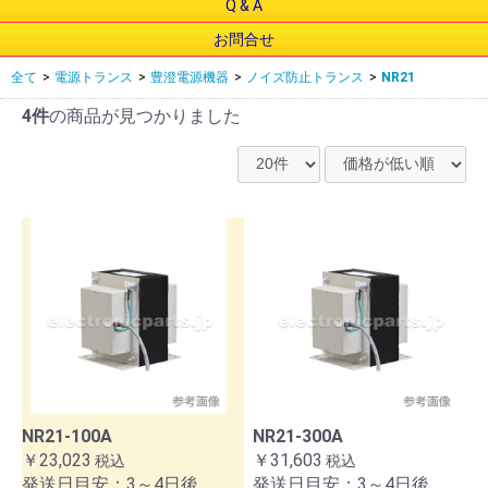
Q & A
お問合せ
全て
>
電源トランス
>
豊澄電源機器
>
ノイズ防止トランス
>
NR21
4件
の商品が見つかりました
NR21-100A
NR21-300A
￥23,023
￥31,603
税込
税込
発送日目安：3～4日後
発送日目安：3～4日後