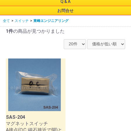
Q & A
お問合せ
全て
>
スイッチ
>
東峰エンジニアリング
1件
の商品が見つかりました
SAS-204
マグネットスイッチ
A接点(O.C.:磁石接近で開)と