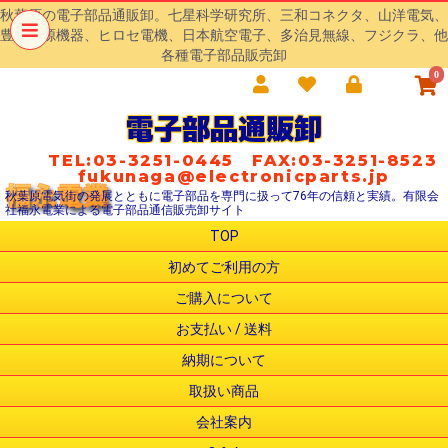
秋葉原の電子部品通販卸。七星科学研究所、三和コネクタ、山洋電気、
豊澄電源機器、ヒロセ電機、日本航空電子、多治見無線、フジクラ、他
各種電子部品販売卸
0
電子部品通販卸
TEL:03-3251-0445 FAX:03-3251-8523
fukunaga@electronicparts.jp
秋葉原電気街の発展とともに電子部品を専門に扱って76年の信頼と実績。有限会
社福永電業による電子部品通信販売卸サイト
TOP
初めてご利用の方
ご購入について
お支払い / 送料
納期について
取扱い商品
会社案内