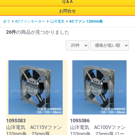
Q & A
お問合せ
全て
>
ACファンモーター
>
山洋電気
>
ACファン 120mm角
26件
の商品が見つかりました
109S083
109S086
山洋電気 AC115Vファン
山洋電気 AC100Vファン
120mm角 25mm厚
120mm角 25mm厚 ロー