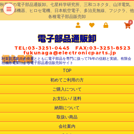
秋葉原の電子部品通販卸。七星科学研究所、三和コネクタ、山洋電気、
豊澄電源機器、ヒロセ電機、日本航空電子、多治見無線、フジクラ、他
各種電子部品販売卸
0
電子部品通販卸
TEL:03-3251-0445 FAX:03-3251-8523
fukunaga@electronicparts.jp
秋葉原電気街の発展とともに電子部品を専門に扱って76年の信頼と実績。有限会
社福永電業による電子部品通信販売卸サイト
TOP
初めてご利用の方
ご購入について
お支払い / 送料
納期について
取扱い商品
会社案内