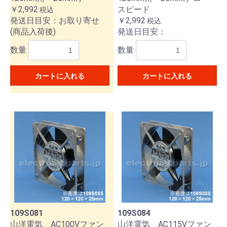
￥2,992
スピード
税込
発送日目安：お取り寄せ
￥2,992
税込
(商品入荷後)
発送日目安：
数量
数量
カートに入れる
カートに入れる
109S081
109S084
山洋電気 AC100Vファン
山洋電気 AC115Vファン