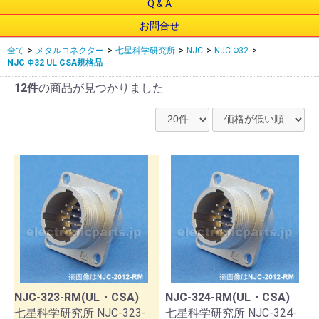
Q & A
お問合せ
全て
>
メタルコネクター
>
七星科学研究所
>
NJC
>
NJC Φ32
>
NJC Φ32 UL CSA規格品
12件
の商品が見つかりました
NJC-323-RM(UL・CSA)
NJC-324-RM(UL・CSA)
七星科学研究所 NJC-323-
七星科学研究所 NJC-324-