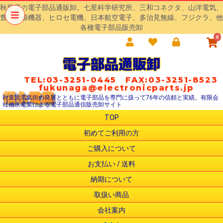
秋葉原の電子部品通販卸。七星科学研究所、三和コネクタ、山洋電気、
豊澄電源機器、ヒロセ電機、日本航空電子、多治見無線、フジクラ、他
各種電子部品販売卸
0
電子部品通販卸
TEL:03-3251-0445 FAX:03-3251-8523
fukunaga@electronicparts.jp
秋葉原電気街の発展とともに電子部品を専門に扱って76年の信頼と実績。有限会
社福永電業による電子部品通信販売卸サイト
TOP
初めてご利用の方
ご購入について
お支払い / 送料
納期について
取扱い商品
会社案内