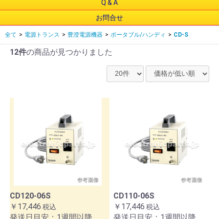
Q & A
お問合せ
全て
>
電源トランス
>
豊澄電源機器
>
ポータブル/ハンディ
>
CD-S
12件
の商品が見つかりました
CD120-06S
CD110-06S
￥17,446
￥17,446
税込
税込
発送日目安：1週間以降
発送日目安：1週間以降