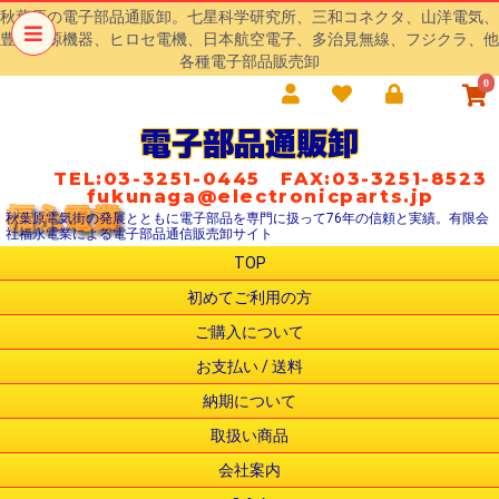
秋葉原の電子部品通販卸。七星科学研究所、三和コネクタ、山洋電気、
豊澄電源機器、ヒロセ電機、日本航空電子、多治見無線、フジクラ、他
各種電子部品販売卸
0
電子部品通販卸
TEL:03-3251-0445 FAX:03-3251-8523
fukunaga@electronicparts.jp
秋葉原電気街の発展とともに電子部品を専門に扱って76年の信頼と実績。有限会
社福永電業による電子部品通信販売卸サイト
TOP
初めてご利用の方
ご購入について
お支払い / 送料
納期について
取扱い商品
会社案内