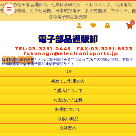
秋葉原の電子部品通販卸。七星科学研究所、三和コネクタ、山洋電気、
豊澄電源機器、ヒロセ電機、日本航空電子、多治見無線、フジクラ、他
各種電子部品販売卸
0
電子部品通販卸
TEL:03-3251-0445 FAX:03-3251-8523
fukunaga@electronicparts.jp
秋葉原電気街の発展とともに電子部品を専門に扱って76年の信頼と実績。有限会
社福永電業による電子部品通信販売卸サイト
TOP
初めてご利用の方
ご購入について
お支払い / 送料
納期について
取扱い商品
会社案内