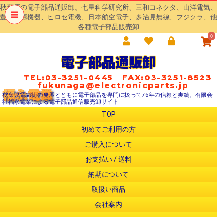
秋葉原の電子部品通販卸。七星科学研究所、三和コネクタ、山洋電気、
豊澄電源機器、ヒロセ電機、日本航空電子、多治見無線、フジクラ、他
各種電子部品販売卸
0
電子部品通販卸
TEL:03-3251-0445 FAX:03-3251-8523
fukunaga@electronicparts.jp
秋葉原電気街の発展とともに電子部品を専門に扱って76年の信頼と実績。有限会
社福永電業による電子部品通信販売卸サイト
TOP
初めてご利用の方
ご購入について
お支払い / 送料
納期について
取扱い商品
会社案内