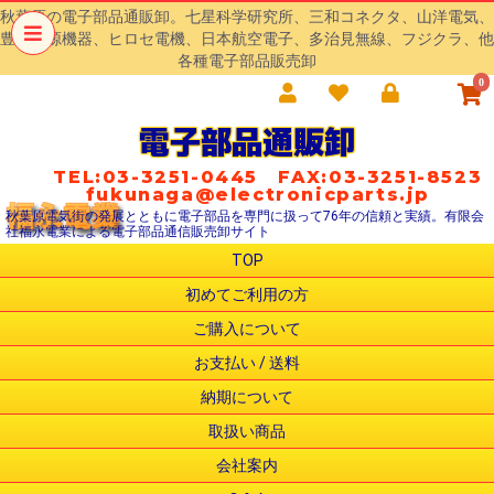
秋葉原の電子部品通販卸。七星科学研究所、三和コネクタ、山洋電気、
豊澄電源機器、ヒロセ電機、日本航空電子、多治見無線、フジクラ、他
各種電子部品販売卸
0
電子部品通販卸
TEL:03-3251-0445 FAX:03-3251-8523
fukunaga@electronicparts.jp
秋葉原電気街の発展とともに電子部品を専門に扱って76年の信頼と実績。有限会
社福永電業による電子部品通信販売卸サイト
TOP
初めてご利用の方
ご購入について
お支払い / 送料
納期について
取扱い商品
会社案内