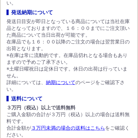
い。
発送納期について
発送日目安が即日となっている商品については当社在庫
品となっておりますので、１６：００までにご注文頂い
た商品について当日出荷が可能です。
お買い物を続ける
カートへ進む
在庫品でも１６：００以降のご注文の場合は翌営業日の
出荷となります。
※在庫は常に流動的です。在庫品切れとなる場合もあり
ますので予めご了承下さい。
※土曜日曜祝日は定休日です。休日の出荷は行っていま
せん。
詳細については、
納期について
のページをご確認下さ
い。
送料について
３万円（税込）以上で送料無料
ご購入金額の合計が３万円（税込）以上の場合は送料無
料です。
合計金額が
３万円未満の場合の送料はこちら
をご確認く
ださい。