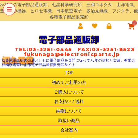
秋葉原の電子部品通販卸。七星科学研究所、三和コネクタ、山洋電気、
豊澄電源機器、ヒロセ電機、日本航空電子、多治見無線、フジクラ、他
各種電子部品販売卸
0
電子部品通販卸
TEL:03-3251-0445 FAX:03-3251-8523
fukunaga@electronicparts.jp
秋葉原電気街の発展とともに電子部品を専門に扱って76年の信頼と実績。有限会
社福永電業による電子部品通信販売卸サイト
TOP
初めてご利用の方
ご購入について
お支払い / 送料
納期について
取扱い商品
会社案内